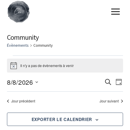
Skip
to
content
Community
Évènements
Community
Évènements
Il n'y a pas de évènements à venir
Notice
for
août
É
8/8/2026
Évèn
RECHERCH
JOUR
8,
Choisir
Searc
V
la
2026
Jour précédent
Jour suivant
and
Na
date.
Views
EXPORTER LE CALENDRIER
Navig